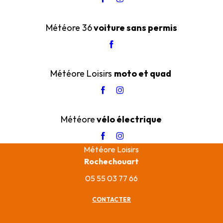
Météore 36
voiture sans permis
Météore Loisirs
moto et quad
Météore
vélo électrique
Météore Loisirs
Rochechouart
05 55 03 77 66
CONTACTER