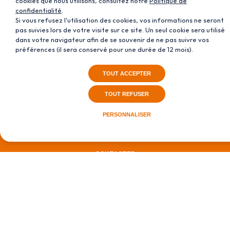
cookies que nous utilisons, consultez notre
Politique de
confidentialité
.
Si vous refusez l'utilisation des cookies, vos informations ne seront
Météore Loisirs
moto et quad
pas suivies lors de votre visite sur ce site. Un seul cookie sera utilisé
dans votre navigateur afin de se souvenir de ne pas suivre vos
préférences (il sera conservé pour une durée de 12 mois).
Météore
vélo électrique
TOUT ACCEPTER
TOUT REFUSER
Météore Loisirs
Rochechouart
PERSONNALISER
05 55 03 77 66
CONTACTER
Météore 87
Couzeix
05 55 42 89 08